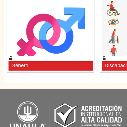
Género
Discapac