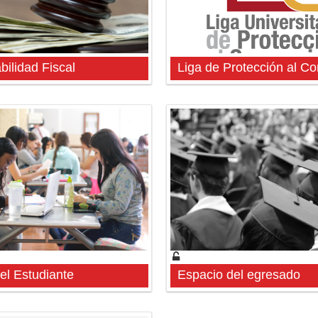
ilidad Fiscal
Liga de Protección al C
el Estudiante
Espacio del egresado
del Estudiante
Espacio del egresado