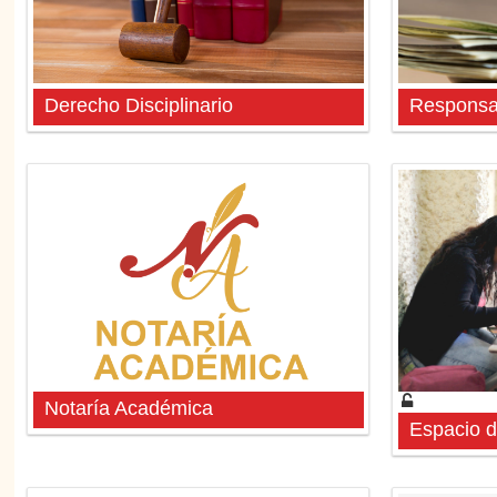
Derecho Disciplinario
Responsab
Notaría Académica
Espacio d
Espacio 