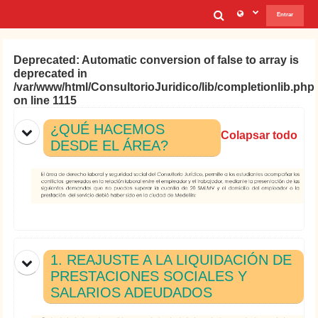
Saltar al contenido principal
Selector de b
Entrar
Deprecated
: Automatic conversion of false to array is
deprecated in
/var/www/html/ConsultorioJuridico/lib/completionlib.php
on line
1115
Diagrama de temas
¿QUÉ HACEMOS
Colapsar todo
DESDE EL ÁREA?
1. REAJUSTE A LA LIQUIDACIÓN DE
PRESTACIONES SOCIALES Y
SALARIOS ADEUDADOS