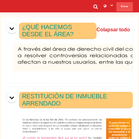
Saltar al contenido principal
Selector de b
Entrar
Diagrama de temas
¿QUÉ HACEMOS
Colapsar todo
DESDE EL ÁREA?
RESTITUCIÓN DE INMUEBLE
ARRENDADO