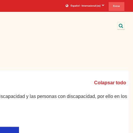
Español - Internacional ‎(es)‎
Entrar
Sele
Colapsar todo
iscapacidad y las personas con discapacidad, por ello en los