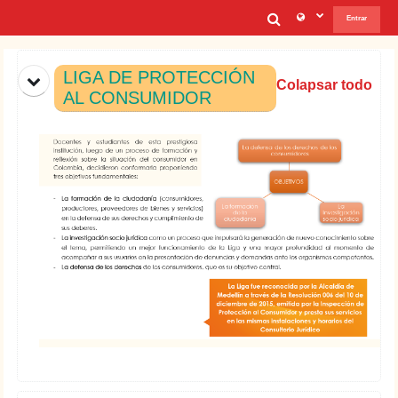
Salta al contenido principal
Selector de b
Entrar
Diagrama de temas
LIGA DE PROTECCIÓN
Colapsar todo
AL CONSUMIDOR