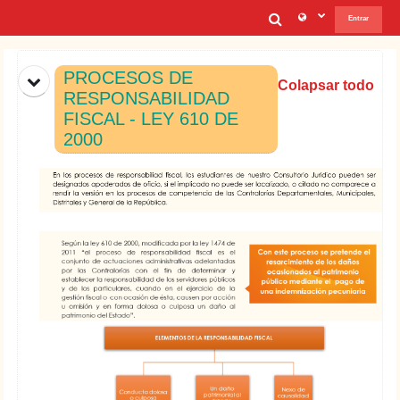
Salta al contenido principal
Selector de b
Entrar
Diagrama de temas
PROCESOS DE
Colapsar todo
RESPONSABILIDAD
FISCAL - LEY 610 DE
2000