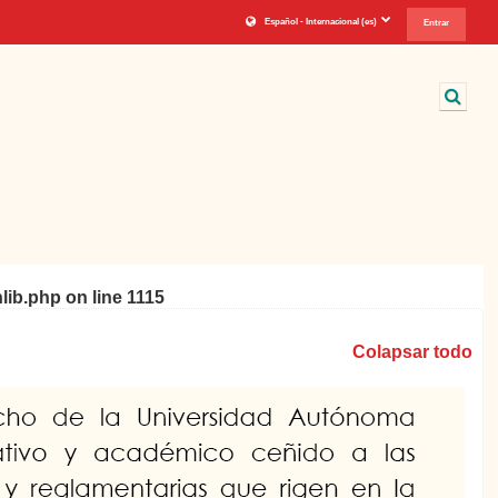
Español - Internacional ‎(es)‎
Entrar
Sele
nlib.php
on line
1115
Colapsar todo