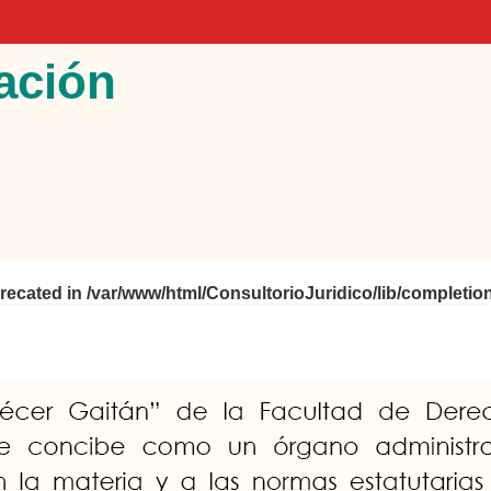
ación
precated in
/var/www/html/ConsultorioJuridico/lib/completio