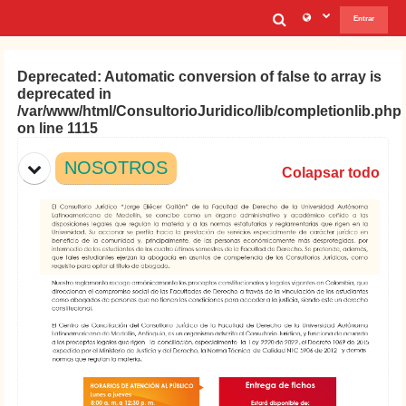
Salta al contenido principal
Selector de b
Entrar
Deprecated
: Automatic conversion of false to array is
deprecated in
/var/www/html/ConsultorioJuridico/lib/completionlib.php
on line
1115
Diagrama de temas
NOSOTROS
Colapsar todo