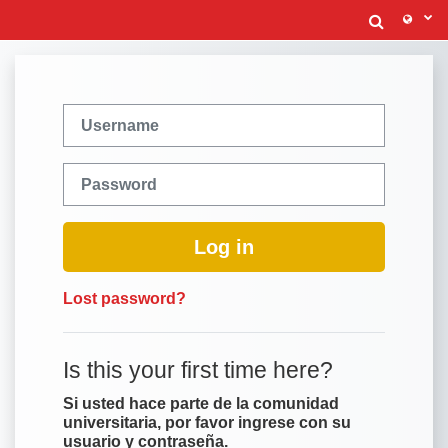
Skip to main content
Toggle
Skip to create new account
Username
Password
Log in
Lost password?
Is this your first time here?
Si usted hace parte de la comunidad
universitaria, por favor ingrese con su
usuario y contraseña.