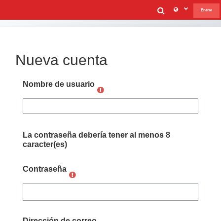
Salta al contenido principal
Selector de
Entrar
Nueva cuenta
Nombre de usuario
La contraseña debería tener al menos 8
caracter(es)
Contraseña
Dirección de correo