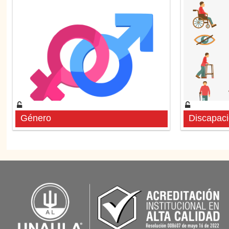
Género
Discapac