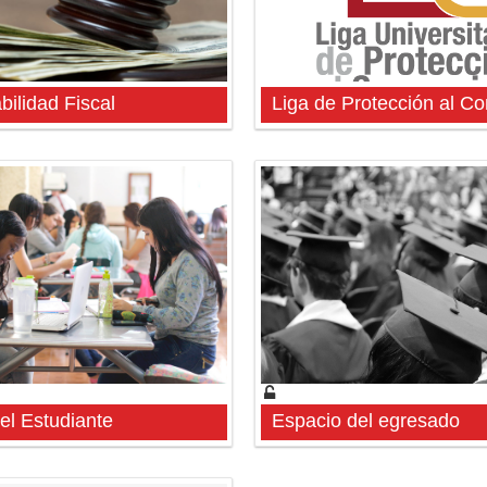
ilidad Fiscal
Liga de Protección al C
el Estudiante
Espacio del egresado
del Estudiante
Espacio del egresado