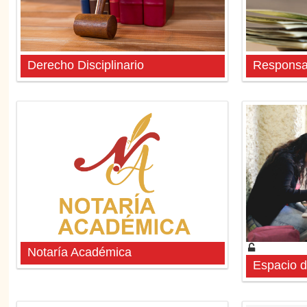
Derecho Disciplinario
Responsab
Notaría Académica
Espacio d
Espacio 